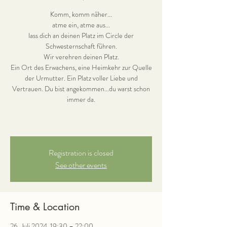
Komm, komm näher...
atme ein, atme aus...
lass dich an deinen Platz im Circle der
Schwesternschaft führen.
Wir verehren deinen Platz.
Ein Ort des Erwachens, eine Heimkehr zur Quelle
der Urmutter. Ein Platz voller Liebe und
Vertrauen. Du bist angekommen...du warst schon
immer da.
Registration is closed
See other events
Time & Location
26. Juli 2024, 19:30 – 22:00